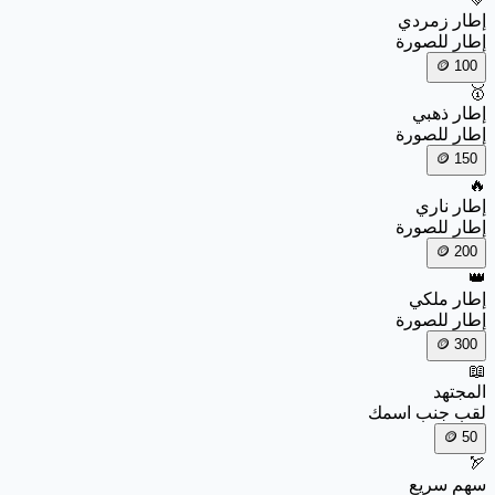
إطار زمردي
إطار للصورة
🪙
100
🥇
إطار ذهبي
إطار للصورة
🪙
150
🔥
إطار ناري
إطار للصورة
🪙
200
👑
إطار ملكي
إطار للصورة
🪙
300
📖
المجتهد
لقب جنب اسمك
🪙
50
🏹
سهم سريع