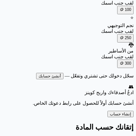
لقب جنب اسمك
🪙
100
⭐
نجم التوجيهي
لقب جنب اسمك
🪙
250
🐉
من الأساطير
لقب جنب اسمك
🪙
300
سجّل دخولك حتى تشتري وتفعّل —
أنشئ حسابك
👥
ادعُ أصدقاءك واربح كوينز
أنشئ حسابك أولاً للحصول على رابط دعوتك الخاص.
إنشاء حساب
إتقانك حسب المادة