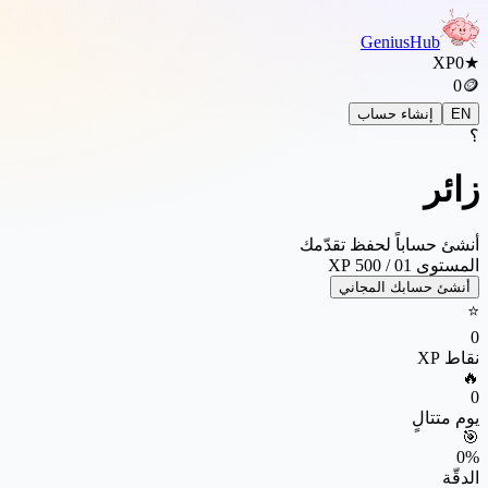
Genius
Hub
XP
0
★
0
🪙
EN
إنشاء حساب
؟
زائر
أنشئ حساباً لحفظ تقدّمك
المستوى
1
0
/
500
XP
أنشئ حسابك المجاني
⭐
0
نقاط XP
🔥
0
يوم متتالٍ
🎯
0%
الدقّة