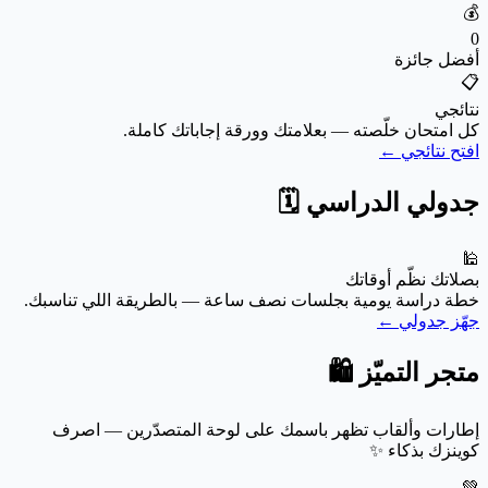
💰
0
أفضل جائزة
📋
نتائجي
كل امتحان خلّصته — بعلامتك وورقة إجاباتك كاملة.
افتح نتائجي ←
جدولي الدراسي 🗓️
🕌
بصلاتك نظّم أوقاتك
خطة دراسة يومية بجلسات نصف ساعة — بالطريقة اللي تناسبك.
جهّز جدولي ←
متجر التميّز 🛍️
إطارات وألقاب تظهر باسمك على لوحة المتصدّرين — اصرف
كوينزك بذكاء ✨
💚